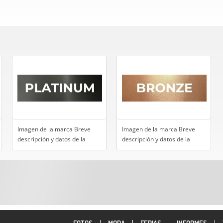
Imagen de la marca Breve
Imagen de la marca Breve
descripción y datos de la
descripción y datos de la
empresa Formulario de
empresa Formulario de
contacto para interesados en
contacto para interesados en
dejar consultas Modificación
dejar consultas Modificación
limitada: cada 90 días 50
limitada: cada 90 días 5
imágenes de productos
imágenes de productos
Contratación anual US$ 60
Contratación anual US$ 12
(precio anual)Envía tus
(precio anual)Envía tus
imágenes a
imágenes a