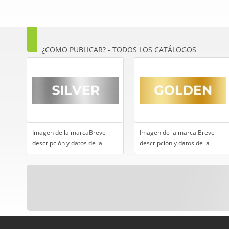
¿COMO PUBLICAR? - TODOS LOS CATÁLOGOS
Imagen de la marcaBreve
Imagen de la marca Breve
descripción y datos de la
descripción y datos de la
empresaFormulario de
empresa Formulario de
contacto para interesados en
contacto para interesados en
dejar consultasModificación
dejar consultas Modificación
limitada: cada 90 días10
limitada: cada 90 días 25
imágenes de
imágenes de productos
productosContratación
Contratación anual US$ 35
anualUS$ 20 (precio
(precio anual)Envía tus
anual)Envía tus imágenes a
imágenes a