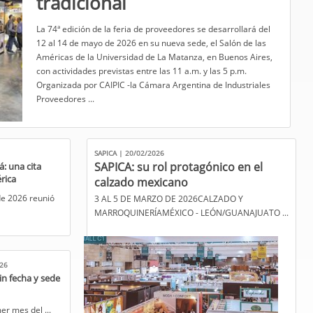
tradicional
​La 74ª edición de la feria de proveedores se desarrollará del
12 al 14 de mayo de 2026 en su nueva sede, el Salón de las
Américas de la Universidad de La Matanza, en Buenos Aires,
con actividades previstas entre las 11 a.m. y las 5 p.m.
Organizada por CAIPIC -la Cámara Argentina de Industriales
Proveedores ...
SAPICA | 20/02/2026
SAPICA: su rol protagónico en el
: una cita
rica
calzado mexicano
de 2026 reunió
3 AL 5 DE MARZO DE 2026CALZADO Y
MARROQUINERÍA​MÉXICO - LEÓN/GUANAJUATO ...
026
n fecha y sede
er mes del ...