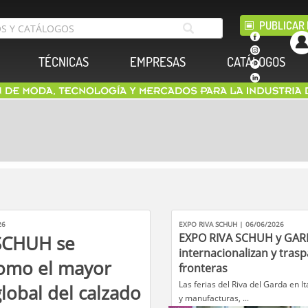
PUBLICAR 
TÉCNICAS
EMPRESAS
CATÁLOGOS
26
EXPO RIVA SCHUH | 06/06/2026
EXPO RIVA SCHUH y GAR
SCHUH se
internacionalizan y tras
como el mayor
fronteras
​Las ferias del Riva del Garda en I
lobal del calzado
y manufacturas, ...