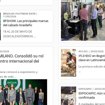
BRAZILIAN FOOTWEAR SHOW |
11/05/2026
BFSHOW. Las principales marcas
del calzado brasileño
18 AL 20 DE MAYO DE
2026CALZADOS​BRASIL ...
02/2026
IFLS EICI | 26/02/2026
ILANO. Consolidó su rol
IFLS+EICI en Bogotá
clave en Latinoamé
ntro internacional del
​La primera edición 
...
taliana convocó a expositores y
s de todo ...
EXPOCAIPIC | 20/02/2
EXPOCAIPIC: Aún si
confirmada
​A mediados del prim