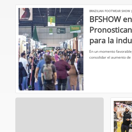
BRAZILIAN FOOTWEAR SHOW |
BFSHOW en 
Pronostican
para la indu
​En un momento favorable,
consolidar el aumento de 