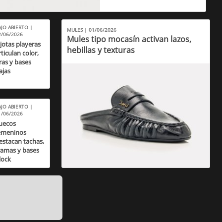
AJO ABIERTO |
MULES | 01/06/2026
2/06/2026
Mules tipo mocasín activan lazos,
jotas playeras
hebillas y texturas
rticulan color,
iras y bases
ajas
AJO ABIERTO |
1/06/2026
uecos
emeninos
estacan tachas,
ramas y bases
lock