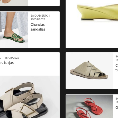
BAJO ABIERTO |
19/08/2025
Chanclas
sandalias
B
O | 18/08/2025
1
s bajas
C
t
B
1
O