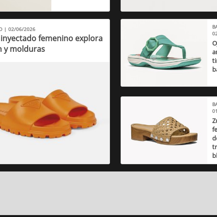
B
O | 02/06/2026
0
 inyectado femenino explora
O
 y molduras
a
t
b
B
0
Z
f
d
t
b