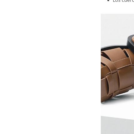
Los cuero
COMPARTIR
Abierto
Chanclas: Tiras
entrelazadas