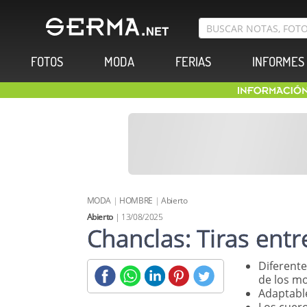
FOTOS
MODA
FERIAS
INFORMES
MODA
|
HOMBRE
|
Abierto
Abierto
| 13/08/2025
Chanclas: Tiras entr
Diferente
de los mo
Adaptable