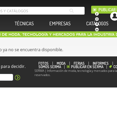
PUBLICAR 
TÉCNICAS
EMPRESAS
CATÁLOGOS
o ya no se encuentra disponible.
FOTOS
MODA
FERIAS
INFORMES
para decidir.
SOMOS SERMA
PUBLICAR EN SERMA
C
SERMA | Información de moda, tecnología y mercados para la i
reservados.