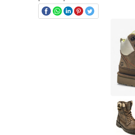
COMPARTIR
Botineta Baja
Botas workwear
con suela track
y costuras
visibles