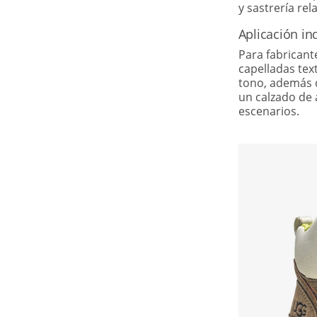
y sastrería rel
Aplicación ind
Para fabricant
capelladas tex
tono, además d
un calzado de 
escenarios.