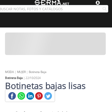
MODA
|
MUJER
|
Botineta Baja
Botineta Baja
| 22/10/2024
Botinetas bajas lisas