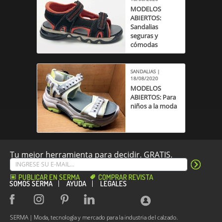
MODELOS
ABIERTOS:
Sandalias
seguras y
cómodas
SANDALIAS |
18/08/2020
MODELOS
ABIERTOS: Para
niños a la moda
Tu mejor herramienta para decidir. GRATIS.
PUBLICAR EN SERMA
COMPRAR REVISTA
SOMOS SERMA
AYUDA
LEGALES
SERMA | Moda, tecnología y mercado para la industria del calzado.