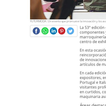
FUTURMODA . Un evento que promueve la innovación y los avance
La 53° edición
componentes y 
marroquinería,
centro de exhib
COMPARTIR
FUTURMODA
En esta ocasi
FUTURMODA:
reincorporacio
Proveedores
de innovacione
españoles e
internacionales
artículos de m
En cada edició
expositores, e
Portugal e Ital
visitantes pro
en curtidos, c
maquinaria av
Áreas destac